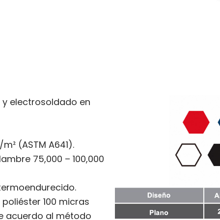
 y electrosoldado en
g/m² (ASTM A641).
alambre 75,000 – 100,000
 termoendurecido.
 poliéster 100 micras
de acuerdo al método