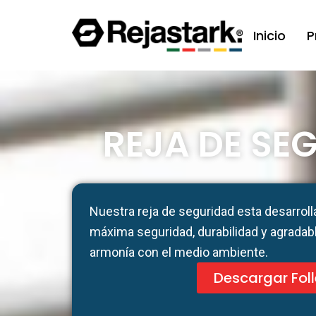
Ir
al
Inicio
P
contenido
REJA DE SE
Nuestra reja de seguridad esta desarrolla
máxima seguridad, durabilidad y agradabl
armonía con el medio ambiente.
Descargar Foll